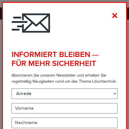
PROPORTIONING IN EXCELLENCE.
×
HERAUSFORDERUNGEN
BEIM EINSATZ
INFORMIERT BLEIBEN —
KONZENTRISCHER
FÜR MEHR SICHERHEIT
REDUZIERSTÜCKE IN
Abonnieren Sie unseren Newsletter und erhalten Sie
DER ANSAUGLEITUNG
regelmäßig Neuigkeiten rund um das Thema Löschtechnik.
VON SCHAUM-
ZUMISCHSYSTEMEN
Für die Schaumlöschanlage eines Gefahrgutlagers wurde ein
FD6000 FireDos-Zumischsystem
mit neuen EV-Ventilkegeln
installiert. Als Schaummittel kam ein fluorfreies, nicht-newtonsches