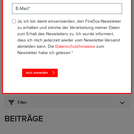
Zur erfolgreichen Brandbekämpfung sind die richtige Auswahl der
Löschtechnik und des Löschmittels entscheidend. Wir haben für
Ja, ich bin damit einverstanden, den FireDos-Newsletter
Sie Wissenswertes rund um das Thema Löschanlagen,
zu erhalten und stimme der Verarbeitung meiner Daten
Zumischsysteme, Löschmonitore, Schaummittel und Netzmittel in
zum Erhalt des Newsletters zu. Ich wurde informiert,
Form von Fachartikeln, Videos, Anwenderberichten, Interviews und
dass ich mich jederzeit wieder vom Newsletter-Versand
FAQs zusammengetragen.
abmelden kann. Die
Datenschutzhinweise
zum
Newsletter habe ich gelesen.*
Suche
Jetzt anmelden
Medien-Typen
Alle
Artikel
Fallstudie
Interview
Webinar
Filter
BEITRÄGE