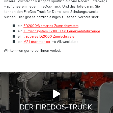
Unsere Löschtechnik ist ganz sportlich auf vier Rädern unterwegs
– auf unserem neuen FireDos-Truck! Und das Tolle daran: Sie
können den FireDos-Truck für Demo- und Schulungszwecke
buchen. Hier gibt es nämlich einiges zu sehen. Verbaut sind:
ein
FD2000/3 smartes Zumischsystem
ein
Zumischsystem FZ1000 für Feuerwehrfahrzeuge
ein
tragbares DZ1000 Zumischsystem
ein
M2 Löschmonitor
mit Allzweckdüse
Wir kommen gerne bei Ihnen vorbei.
DER FIREDOS-TRUCK: