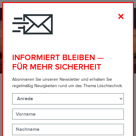
PROPORTIONING IN EXCELLENCE.
×
INFORMIERT BLEIBEN —
FÜR MEHR SICHERHEIT
"Ich liebe meinen Job einfach", sagt
Abonnieren Sie unseren Newsletter und erhalten Sie
Anna Helminen, Geschäftsführerin
regelmäßig Neuigkeiten rund um das Thema Löschtechnik.
von Teknosafe
UNSER PARTNER IN