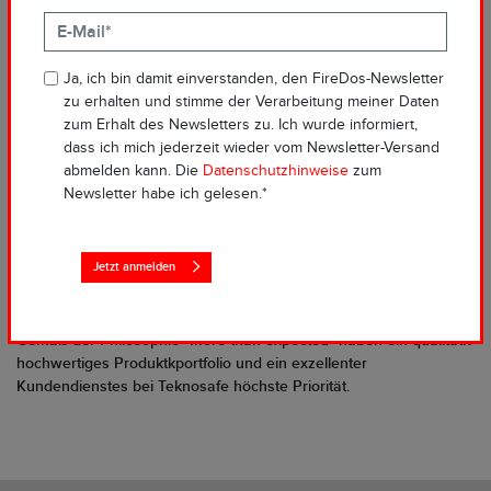
FINNLAND: TEKNOSAFE
– LÖSCHEN MIT
Ja, ich bin damit einverstanden, den FireDos-Newsletter
SCHAUM IST IHRE
zu erhalten und stimme der Verarbeitung meiner Daten
PASSION
zum Erhalt des Newsletters zu. Ich wurde informiert,
dass ich mich jederzeit wieder vom Newsletter-Versand
abmelden kann. Die
Datenschutzhinweise
zum
FireDos hat Vertriebspartner weltweit. Hier möchten wir Ihnen
Newsletter habe ich gelesen.*
unseren Partner in Finnland vorstellen: Teknosafe. Das
Unternehmen wurde 1981 gegründet und wird von Anna Helminen
in zweiter Generation geführt. 14 Mitarbeiter sind bei Teknosafe
Jetzt anmelden
mit Sitz in Imatra, im Süden Finnlands, beschäftigt. Hauptkunden
sind Feuerwehren sowie Kunden aus der Papier- und
Zellstoffindustrie, der Metallindustrie und kleinere Unternehmen.
Gemäß der Philosophie "More than expected" haben ein qualitativ
hochwertiges Produktkportfolio und ein exzellenter
Kundendienstes bei Teknosafe höchste Priorität.