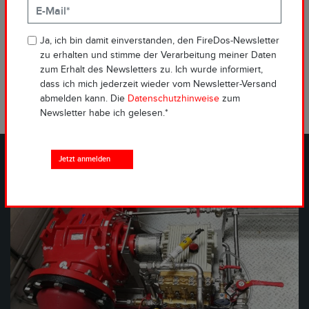
besondere Belastung. Die Pumpe ist seit 2015 mit einem 1% AFFF
Schaummittel gefüllt.
Das Schaummittel wurde aus der Pumpe entfernt.
Ja, ich bin damit einverstanden, den FireDos-Newsletter
Die Pumpe wurde mittels Wasser gespült.
zu erhalten und stimme der Verarbeitung meiner Daten
Dem Spülwasser wurde eine Nullprobe entnommen.
zum Erhalt des Newsletters zu. Ich wurde informiert,
dass ich mich jederzeit wieder vom Newsletter-Versand
abmelden kann. Die
Datenschutzhinweise
zum
Newsletter habe ich gelesen.*
Jetzt anmelden