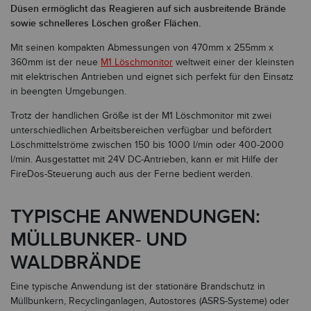
Düsen ermöglicht das Reagieren auf sich ausbreitende Brände
sowie schnelleres Löschen großer Flächen.
Mit seinen kompakten Abmessungen von 470mm x 255mm x
Ja, ich bin damit einverstanden, den FireDos-Newsletter
360mm ist der neue
M1 Löschmonitor
weltweit einer der kleinsten
zu erhalten und stimme der Verarbeitung meiner Daten
mit elektrischen Antrieben und eignet sich perfekt für den Einsatz
zum Erhalt des Newsletters zu. Ich wurde informiert,
in beengten Umgebungen.
dass ich mich jederzeit wieder vom Newsletter-Versand
abmelden kann. Die
Datenschutzhinweise
zum
Trotz der handlichen Größe ist der M1 Löschmonitor mit zwei
Newsletter habe ich gelesen.*
unterschiedlichen Arbeitsbereichen verfügbar und befördert
Löschmittelströme zwischen 150 bis 1000 l/min oder 400-2000
l/min. Ausgestattet mit 24V DC-Antrieben, kann er mit Hilfe der
Jetzt anmelden
FireDos-Steuerung auch aus der Ferne bedient werden.
TYPISCHE ANWENDUNGEN:
MÜLLBUNKER- UND
WALDBRÄNDE
Eine typische Anwendung ist der stationäre Brandschutz in
Müllbunkern, Recyclinganlagen, Autostores (ASRS-Systeme) oder