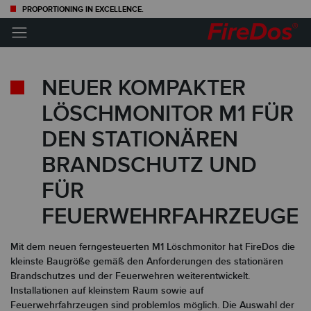
PROPORTIONING IN EXCELLENCE.
×
NEUER KOMPAKTER
LÖSCHMONITOR M1 FÜR
INFORMIERT BLEIBEN —
DEN STATIONÄREN
FÜR MEHR SICHERHEIT
BRANDSCHUTZ UND
Abonnieren Sie unseren Newsletter und erhalten Sie
FÜR
regelmäßig Neuigkeiten rund um das Thema Löschtechnik.
FEUERWEHRFAHRZEUGE
Mit dem neuen ferngesteuerten M1 Löschmonitor hat FireDos die
kleinste Baugröße gemäß den Anforderungen des stationären
Brandschutzes und der Feuerwehren weiterentwickelt.
Installationen auf kleinstem Raum sowie auf
Feuerwehrfahrzeugen sind problemlos möglich. Die Auswahl der