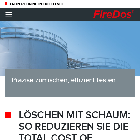
PROPORTIONING IN EXCELLENCE.
×
INFORMIERT BLEIBEN —
FÜR MEHR SICHERHEIT
Präzise zumischen, effizient testen
Abonnieren Sie unseren Newsletter und erhalten Sie
regelmäßig Neuigkeiten rund um das Thema Löschtechnik.
LÖSCHEN MIT SCHAUM:
SO REDUZIEREN SIE DIE
TOTAL COST OF