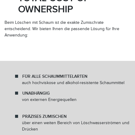
OWNERSHIP
Ja, ich bin damit einverstanden, den FireDos-Newsletter
Beim Löschen mit Schaum ist die exakte Zumischrate
zu erhalten und stimme der Verarbeitung meiner Daten
entscheidend. Wir bieten Ihnen die passende Lösung für Ihre
zum Erhalt des Newsletters zu. Ich wurde informiert,
Anwendung:
dass ich mich jederzeit wieder vom Newsletter-Versand
abmelden kann. Die
Datenschutzhinweise
zum
Newsletter habe ich gelesen.*
Jetzt anmelden
FÜR ALLE SCHAUMMITTELARTEN
auch hochviskose und alkohol-resistente Schaummittel
UNABHÄNGIG
von externen Energiequellen
PRÄZISES ZUMISCHEN
über einen weiten Bereich von Löschwasserströmen und
Drücken