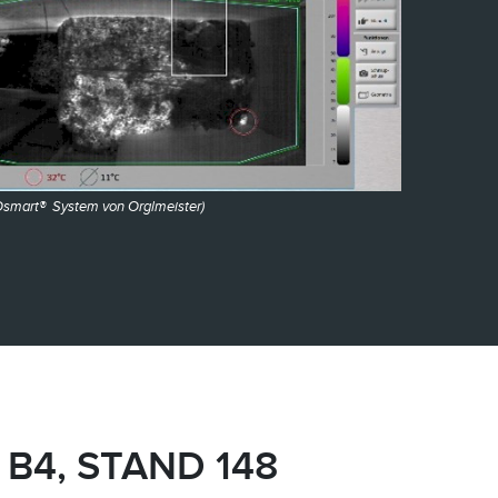
Osmart® System von Orglmeister)
B4, STAND 148