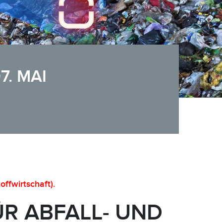
7. MAI
ffwirtschaft).
R ABFALL- UND