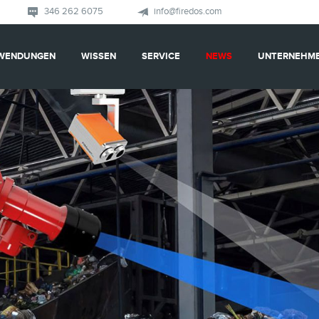
346 262 6075
info@firedos.com
WENDUNGEN
WISSEN
SERVICE
NEWS
UNTERNEHM