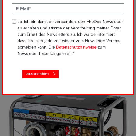
cm Höhe) lässt es sich in nur einer Minute von der eingebauten
zur tragbaren Variante umfunktionieren.
Hauptmerkmale des DZ1000 light:
Ja, ich bin damit einverstanden, den FireDos-Newsletter
zu erhalten und stimme der Verarbeitung meiner Daten
Einsatzbereich von 80 bis 1000 l/min für Löschschaum
zum Erhalt des Newsletters zu. Ich wurde informiert,
und
Netzwasser
dass ich mich jederzeit wieder vom Newsletter-Versand
Präzise Zumischraten: 0,1 % (Netzwasser), 0,5 % und 1 %
abmelden kann. Die
Datenschutzhinweise
zum
(Löschschaum)
Newsletter habe ich gelesen.*
Leistungsstarke Alternative zu Z-Zumischern
Jetzt anmelden