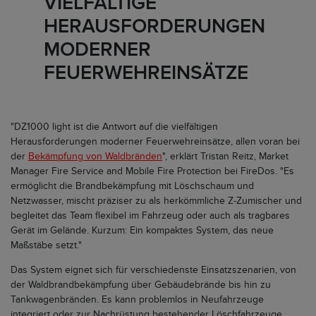
VIELFÄLTIGE
HERAUSFORDERUNGEN
MODERNER
FEUERWEHREINSÄTZE
"DZ1000 light ist die Antwort auf die vielfältigen
Herausforderungen moderner Feuerwehreinsätze, allen voran bei
der
Bekämpfung von Waldbränden
", erklärt Tristan Reitz, Market
Manager Fire Service and Mobile Fire Protection bei FireDos. "Es
ermöglicht die Brandbekämpfung mit Löschschaum und
Netzwasser, mischt präziser zu als herkömmliche Z-Zumischer und
begleitet das Team flexibel im Fahrzeug oder auch als tragbares
Gerät im Gelände. Kurzum: Ein kompaktes System, das neue
Maßstäbe setzt."
Das System eignet sich für verschiedenste Einsatzszenarien, von
der Waldbrandbekämpfung über Gebäudebrände bis hin zu
Tankwagenbränden. Es kann problemlos in Neufahrzeuge
integriert oder zur Nachrüstung bestehender Löschfahrzeuge