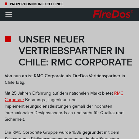
PROPORTIONING IN EXCELLENCE.
×
UNSER NEUER
VERTRIEBSPARTNER IN
INFORMIERT BLEIBEN —
CHILE: RMC CORPORATE
FÜR MEHR SICHERHEIT
Von nun an ist RMC Corporate als FireDos-Vertriebspartner in
Abonnieren Sie unseren Newsletter und erhalten Sie
Chile tätig.
regelmäßig Neuigkeiten rund um das Thema Löschtechnik.
Mit 25 Jahren Erfahrung auf dem nationalen Markt bietet
RMC
Corporate
Beratungs-, Ingenieur- und
Implementierungsdienstleistungen gemäß der höchsten
internationalen Designstandards an und steht für Qualität und
Sicherheit.
Die RMC Corporate Gruppe wurde 1988 gegründet mit dem
Schwerpunkt Risikomanagementberatung in den Bereichen