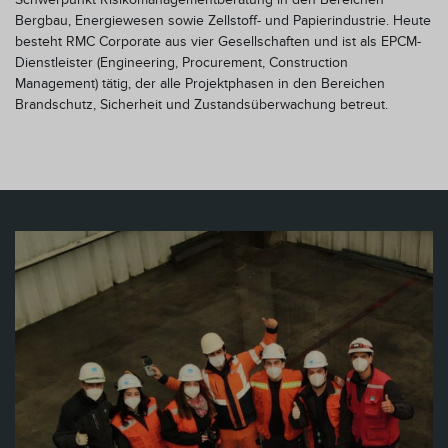
Bergbau, Energiewesen sowie Zellstoff- und Papierindustrie. Heute
besteht RMC Corporate aus vier Gesellschaften und ist als EPCM-
Dienstleister (Engineering, Procurement, Construction
Ja, ich bin damit einverstanden, den FireDos-Newsletter
Management) tätig, der alle Projektphasen in den Bereichen
zu erhalten und stimme der Verarbeitung meiner Daten
Brandschutz, Sicherheit und Zustandsüberwachung betreut.
zum Erhalt des Newsletters zu. Ich wurde informiert,
dass ich mich jederzeit wieder vom Newsletter-Versand
abmelden kann. Die
Datenschutzhinweise
zum
Newsletter habe ich gelesen.*
Jetzt anmelden