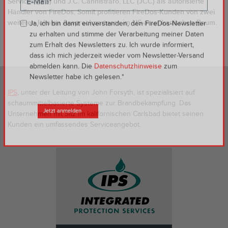
Services (IPS) und J.C. Cannistraro, LLC (JCC) als autorisierte
Händler von FireDos. Somit profitieren FireDos-Kunden von zwei
weiteren lokalen Ansprechpartnern im US-amerikanischen Raum.
Ja, ich bin damit einverstanden, den FireDos-Newsletter
zu erhalten und stimme der Verarbeitung meiner Daten
zum Erhalt des Newsletters zu. Ich wurde informiert,
dass ich mich jederzeit wieder vom Newsletter-Versand
abmelden kann. Die
Datenschutzhinweise
zum
Newsletter habe ich gelesen.*
IPS
, unter der Leitung von John Forsyth, ist spezialisiert auf
schaummittelbasierte Systeme zur Brandbekämpfung. Das
Unternehmen mit Sitz im kalifornischen Carlsbad bietet seinen
Kunden ein umfassendes Serviceangebot.
Jetzt anmelden