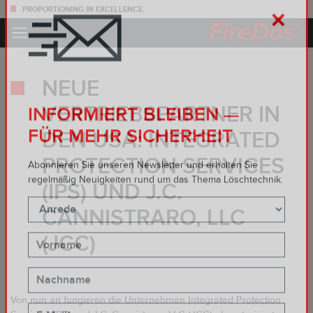
PROPORTIONING IN EXCELLENCE.
×
NEUE
VERTRIEBSPARTNER IN
INFORMIERT BLEIBEN —
DEN USA: INTEGRATED
FÜR MEHR SICHERHEIT
PROTECTION SERVICES
Abonnieren Sie unseren Newsletter und erhalten Sie
(IPS) UND J.C.
regelmäßig Neuigkeiten rund um das Thema Löschtechnik.
CANNISTRARO, LLC
(JCC)
Von nun an fungieren die Unternehmen Integrated Protection